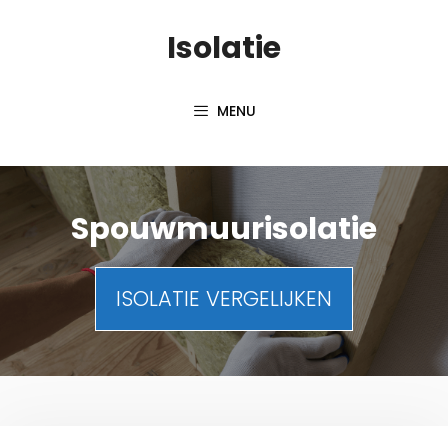
Skip
Isolatie
to
content
MENU
Spouwmuurisolatie
ISOLATIE VERGELIJKEN