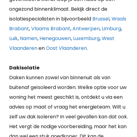
ongezond binnenklimaat. Bekijk direct de
isolatiespecialisten in bijvoorbeeld
Brussel
,
Waals
Brabant
,
Vlaams Brabant
,
Antwerpen
,
Limburg
,
Luik
,
Namen
,
Henegouwen
,
Luxemburg
,
West
Vlaanderen
en
Oost Vlaanderen
.
Dakisolatie
Daken kunnen zowel van binnenuit als van
buitenaf geïsoleerd worden. Welke optie voor uw
woning het meest geschikt is, ontdekt u via een
advies op maat of vraag het energieteam. Wilt u
zelf uw dak isoleren? In veel gevallen kan dat ook.
Het vergt de nodige voorbereiding, maar het kan
dan wel een stuk goedkoper. Dit kan de