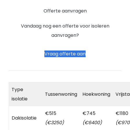
Offerte aanvragen
Vandaag nog een offerte voor isoleren
aanvragen?
Vraag offerte aan
Type
Tussenwoning
Hoekwoning
Vrijst
isolatie
€515
€745
€1180
Dakisolatie
(€3250)
(€6400)
(€970