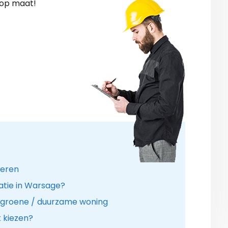
 op maat!
leren
atie in Warsage?
 groene / duurzame woning
k kiezen?