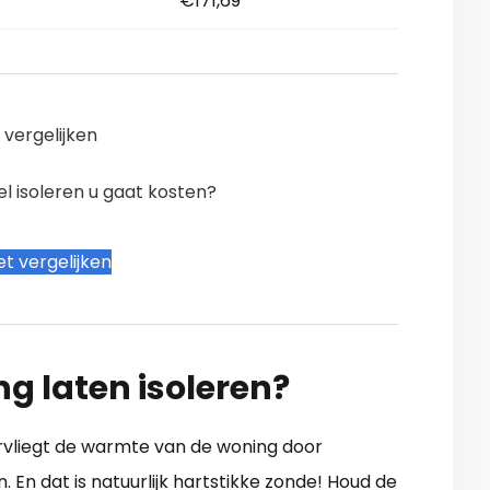
€171,69
n vergelijken
l isoleren u gaat kosten?
t vergelijken
ng laten isoleren?
ervliegt de warmte van de woning door
 En dat is natuurlijk hartstikke zonde! Houd de