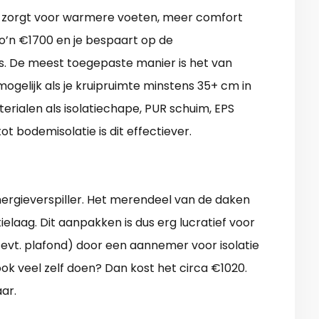
r) zorgt voor warmere voeten, meer comfort
 zo’n €1700 en je bespaart op de
is. De meest toegepaste manier is het van
mogelijk als je kruipruimte minstens 35+ cm in
terialen als isolatiechape, PUR schuim, EPS
tot bodemisolatie is dit effectiever.
nergieverspiller. Het merendeel van de daken
ielaag. Dit aanpakken is dus erg lucratief voor
s evt. plafond) door een aannemer voor isolatie
ok veel zelf doen? Dan kost het circa €1020.
ar.