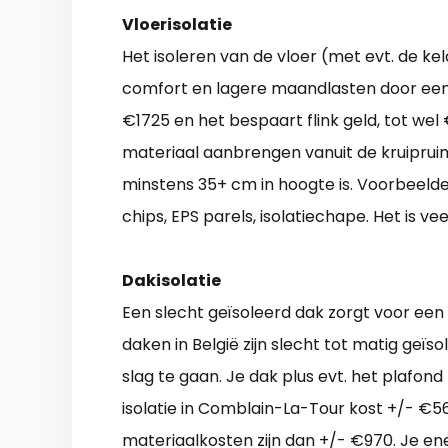
Vloerisolatie
Het isoleren van de vloer (met evt. de k
comfort en lagere maandlasten door een l
€1725 en het bespaart flink geld, tot wel
materiaal aanbrengen vanuit de kruipruim
minstens 35+ cm in hoogte is. Voorbeelden
chips, EPS parels, isolatiechape. Het is ve
Dakisolatie
Een slecht geïsoleerd dak zorgt voor een
daken in België zijn slecht tot matig geïs
slag te gaan. Je dak plus evt. het plaf
isolatie in Comblain-La-Tour kost +/- €560
materiaalkosten zijn dan +/- €970. Je ene