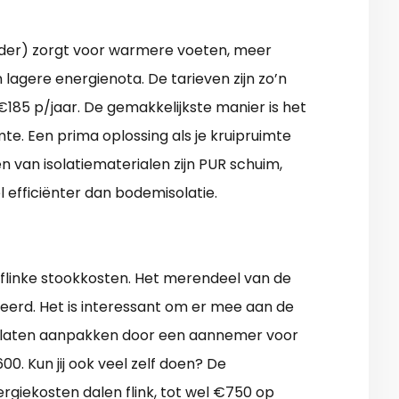
elder) zorgt voor warmere voeten, meer
agere energienota. De tarieven zijn zo’n
 €185 p/jaar. De gemakkelijkste manier is het
te. Een prima oplossing als je kruipruimte
 van isolatiematerialen zijn PUR schuim,
el efficiënter dan bodemisolatie.
 flinke stookkosten. Het merendeel van de
oleerd. Het is interessant om er mee aan de
ond laten aanpakken door een aannemer voor
0. Kun jij ook veel zelf doen? De
rgiekosten dalen flink, tot wel €750 op