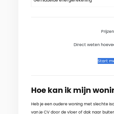
Gemiddelde energierekening
Prijze
Direct weten hoevee
Start me
Hoe kan ik mijn woni
Heb je een oudere woning met slechte is
van je CV door de vloer of dak naar buiten. 