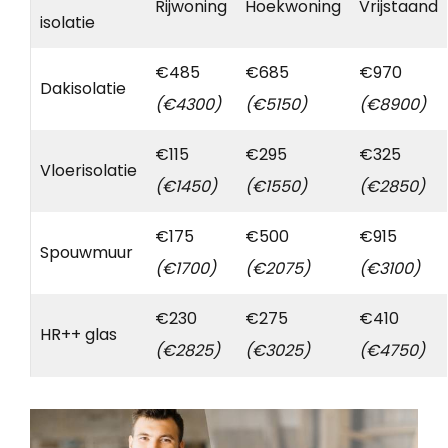
Rijwoning
Hoekwoning
Vrijstaand
isolatie
€485
€685
€970
Dakisolatie
(€4300)
(€5150)
(€8900)
€115
€295
€325
Vloerisolatie
(€1450)
(€1550)
(€2850)
€175
€500
€915
Spouwmuur
(€1700)
(€2075)
(€3100)
€230
€275
€410
HR++ glas
(€2825)
(€3025)
(€4750)