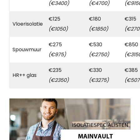
(€3400)
(€4700)
(€915
€125
€180
€315
Vloerisolatie
(€1050)
(€1850)
(€270
€275
€530
€850
Spouwmuur
(€975)
(€2750)
(€315
€235
€330
€385
HR++ glas
(€2350)
(€3275)
(€507