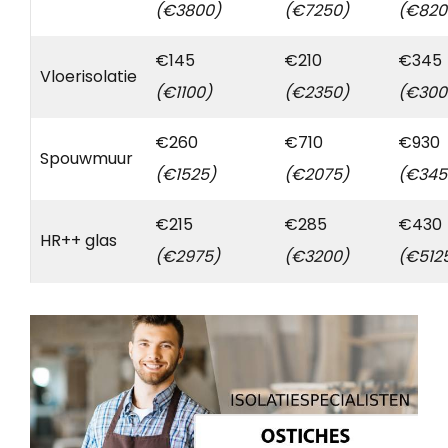
(€3800)
(€7250)
(€820
€145
€210
€345
Vloerisolatie
(€1100)
(€2350)
(€300
€260
€710
€930
Spouwmuur
(€1525)
(€2075)
(€345
€215
€285
€430
HR++ glas
(€2975)
(€3200)
(€512