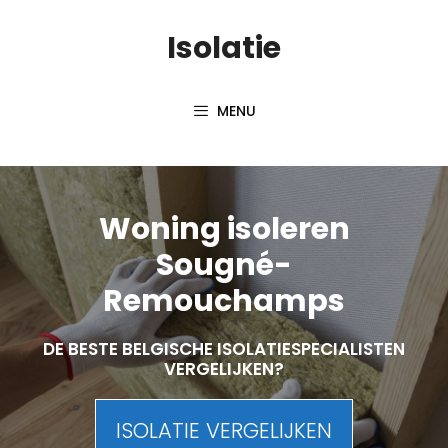
Skip
Isolatie
to
content
MENU
Woning isoleren
Sougné-
Remouchamps
DE BESTE BELGISCHE ISOLATIESPECIALISTEN
VERGELIJKEN?
ISOLATIE VERGELIJKEN