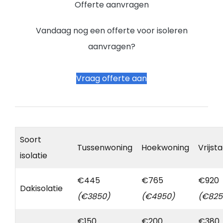
Offerte aanvragen
Vandaag nog een offerte voor isoleren
aanvragen?
Vraag offerte aan
Soort
Tussenwoning
Hoekwoning
Vrijst
isolatie
€445
€765
€920
Dakisolatie
(€3850)
(€4950)
(€825
€150
€200
€380