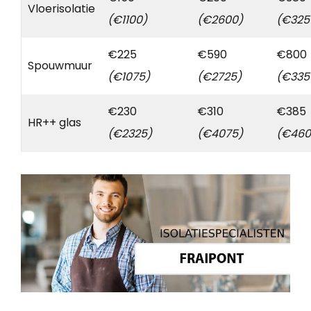
Vloerisolatie
(€1100)
(€2600)
(€325
€225
€590
€800
Spouwmuur
(€1075)
(€2725)
(€335
€230
€310
€385
HR++ glas
(€2325)
(€4075)
(€460