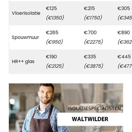
€125
€215
€305
Vloerisolatie
(€1350)
(€1750)
(€345
€265
€700
€890
Spouwmuur
(€950)
(€2275)
(€362
€190
€335
€445
HR++ glas
(€2125)
(€3875)
(€477