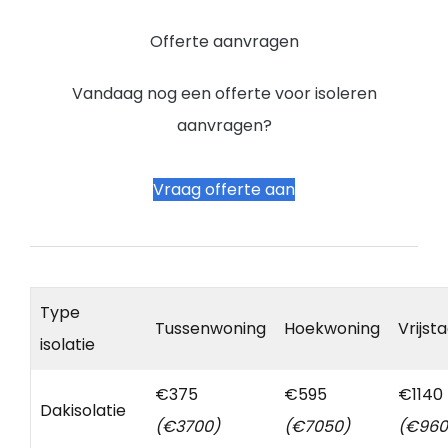
Offerte aanvragen
Vandaag nog een offerte voor isoleren
aanvragen?
Vraag offerte aan
Type
Tussenwoning
Hoekwoning
Vrijst
isolatie
€375
€595
€1140
Dakisolatie
(€3700)
(€7050)
(€960