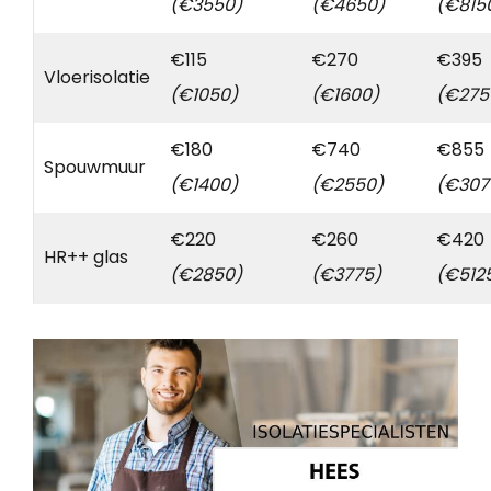
(€3550)
(€4650)
(€815
€115
€270
€395
Vloerisolatie
(€1050)
(€1600)
(€275
€180
€740
€855
Spouwmuur
(€1400)
(€2550)
(€307
€220
€260
€420
HR++ glas
(€2850)
(€3775)
(€512