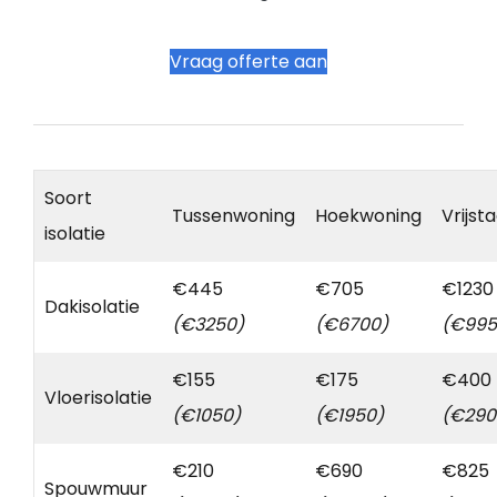
Vraag offerte aan
Soort
Tussenwoning
Hoekwoning
Vrijst
isolatie
€445
€705
€1230
Dakisolatie
(€3250)
(€6700)
(€995
€155
€175
€400
Vloerisolatie
(€1050)
(€1950)
(€290
€210
€690
€825
Spouwmuur