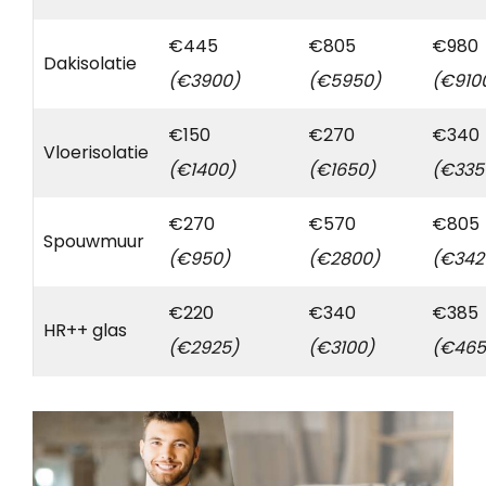
€445
€805
€980
Dakisolatie
(€3900)
(€5950)
(€910
€150
€270
€340
Vloerisolatie
(€1400)
(€1650)
(€335
€270
€570
€805
Spouwmuur
(€950)
(€2800)
(€342
€220
€340
€385
HR++ glas
(€2925)
(€3100)
(€465