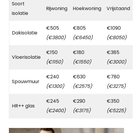
Soort
Rijwoning
Hoekwoning
Vrijstaand
isolatie
€505
€805
€1090
Dakisolatie
(€3800)
(€6450)
(€8050)
€150
€180
€385
Vloerisolatie
(€1150)
(€1550)
(€3000)
€240
€630
€780
Spouwmuur
(€1300)
(€2575)
(€3275)
€245
€290
€350
HR++ glas
(€2400)
(€3175)
(€5225)