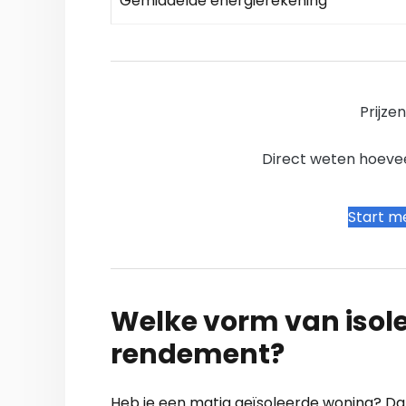
Gemiddelde energierekening
Prijze
Direct weten hoevee
Start me
Welke vorm van isole
rendement?
Heb je een matig geïsoleerde woning? Dan