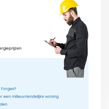
ergieprijzen
n Forges?
 een milieuvriendelijke woning
alen