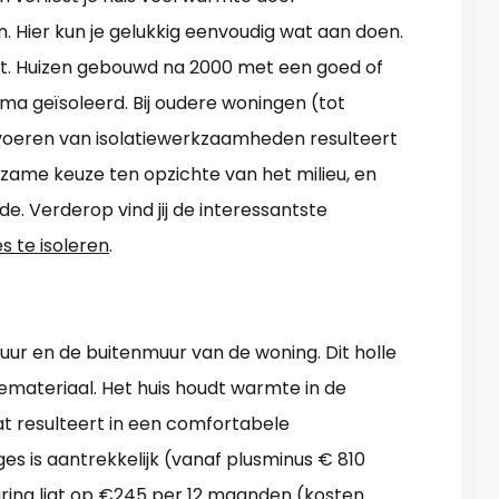
. Hier kun je gelukkig eenvoudig wat aan doen.
t. Huizen gebouwd na 2000 met een goed of
ima geïsoleerd. Bij oudere woningen (tot
uitvoeren van isolatiewerkzaamheden resulteert
rzame keuze ten opzichte van het milieu, en
e. Verderop vind jij de interessantste
s te isoleren
.
ur en de buitenmuur van de woning. Dit holle
iemateriaal. Het huis houdt warmte in de
at resulteert in een comfortabele
es is aantrekkelijk (vanaf plusminus € 810
paring ligt op €245 per 12 maanden (kosten