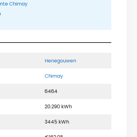
ente Chimay
n
Henegouwen
Chimay
6464
20.290 kWh
3445 kWh