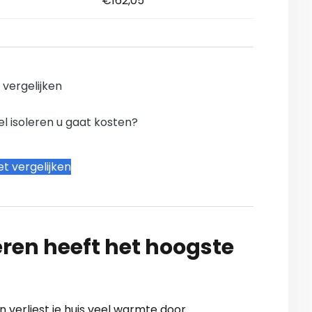
€162,05
n vergelijken
l isoleren u gaat kosten?
t vergelijken
ren heeft het hoogste
 verliest je huis veel warmte door