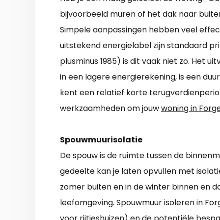
bijvoorbeeld muren of het dak naar buiten
Simpele aanpassingen hebben veel effec
uitstekend energielabel zijn standaard pr
plusminus 1985) is dit vaak niet zo. Het 
in een lagere energierekening, is een duu
kent een relatief korte terugverdienperiod
werkzaamheden om jouw
woning in Forge
Spouwmuurisolatie
De spouw is de ruimte tussen de binnenmu
gedeelte kan je laten opvullen met isolat
zomer buiten en in de winter binnen en d
leefomgeving. Spouwmuur isoleren in Forg
voor rijtjeshuizen) en de potentiële bes