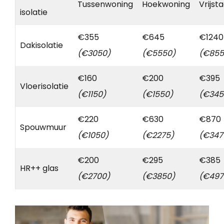
Tussenwoning
Hoekwoning
Vrijst
isolatie
€355
€645
€1240
Dakisolatie
(€3050)
(€5550)
(€855
€160
€200
€395
Vloerisolatie
(€1150)
(€1550)
(€345
€220
€630
€870
Spouwmuur
(€1050)
(€2275)
(€347
€200
€295
€385
HR++ glas
(€2700)
(€3850)
(€497