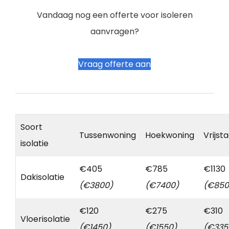
Vandaag nog een offerte voor isoleren
aanvragen?
Vraag offerte aan
Soort
Tussenwoning
Hoekwoning
Vrijst
isolatie
€405
€785
€1130
Dakisolatie
(€3800)
(€7400)
(€850
€120
€275
€310
Vloerisolatie
(€1450)
(€1550)
(€335