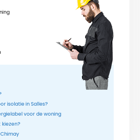
ning
n
?
r isolatie in Salles?
rgielabel voor de woning
k kiezen?
e Chimay