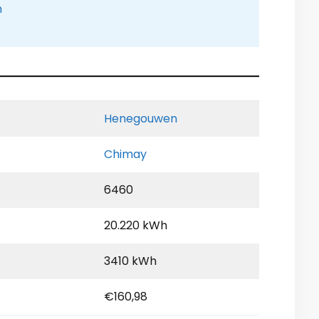
n
Henegouwen
Chimay
6460
20.220 kWh
3410 kWh
€160,98