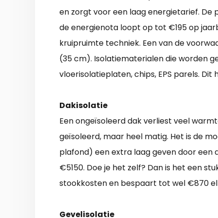
en zorgt voor een laag energietarief. De 
de energienota loopt op tot €195 op jaar
kruipruimte techniek. Een van de voorwaa
(35 cm). Isolatiematerialen die worden geb
vloerisolatieplaten, chips, EPS parels. Di
Dakisolatie
Een ongeïsoleerd dak verliest veel warmte
geïsoleerd, maar heel matig. Het is de m
plafond) een extra laag geven door een aa
€5150. Doe je het zelf? Dan is het een st
stookkosten en bespaart tot wel €870 el
Gevelisolatie