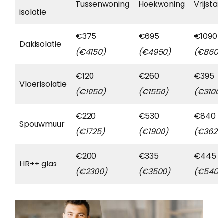
Tussenwoning
Hoekwoning
Vrijst
isolatie
€375
€695
€1090
Dakisolatie
(€4150)
(€4950)
(€860
€120
€260
€395
Vloerisolatie
(€1050)
(€1550)
(€310
€220
€530
€840
Spouwmuur
(€1725)
(€1900)
(€362
€200
€335
€445
HR++ glas
(€2300)
(€3500)
(€540