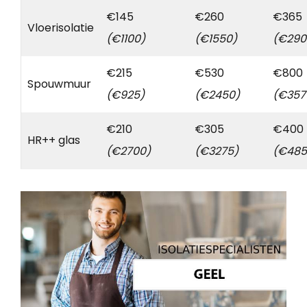
€145
€260
€365
Vloerisolatie
(€1100)
(€1550)
(€290
€215
€530
€800
Spouwmuur
(€925)
(€2450)
(€357
€210
€305
€400
HR++ glas
(€2700)
(€3275)
(€485