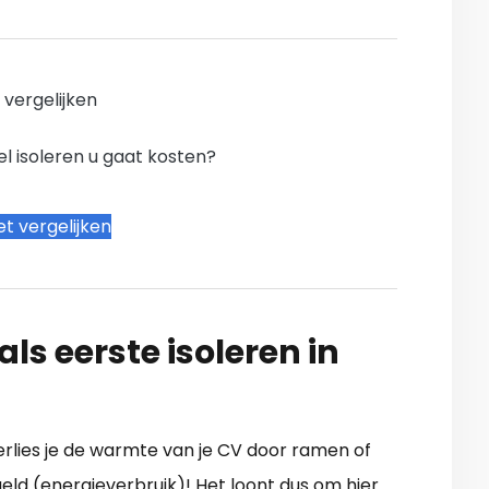
n vergelijken
l isoleren u gaat kosten?
t vergelijken
ls eerste isoleren in
verlies je de warmte van je CV door ramen of
eld (energieverbruik)! Het loont dus om hier