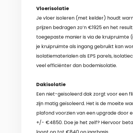
Vloerisolatie
Je vloer isoleren (met kelder) houdt warm
prijzen bedragen zo’n €1925 en het result
toegepaste manier is via de kruipruimte (i
je kruipruimte als ingang gebruikt kan w
isolatiematerialen als EPS parels, isolati
veel efficiënter dan bodemisolatie.
Dakisolatie
Een niet-geïsoleerd dak zorgt voor een f
zijn matig geïsoleerd. Het is de moeite w
plafond voorzien van een upgrade door e
+/- €4850. Doe je het zelf? Hiervoor bet
loopt op tot €840 op jaarbasis.