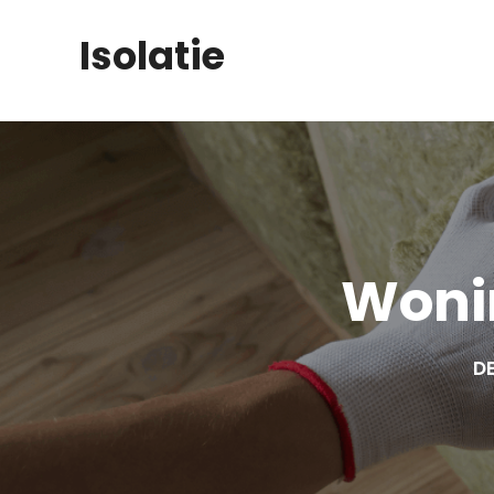
Skip
Isolatie
to
content
Woni
DE