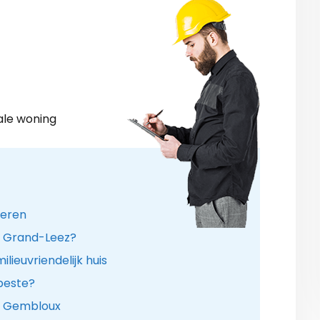
ale woning
leren
in Grand-Leez?
ieuvriendelijk huis
 beste?
te Gembloux