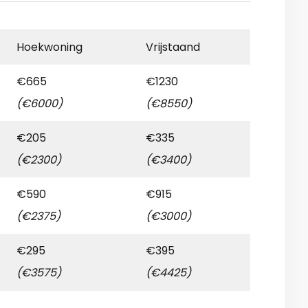
Hoekwoning
Vrijstaand
€665
€1230
(€6000)
(€8550)
€205
€335
(€2300)
(€3400)
€590
€915
(€2375)
(€3000)
€295
€395
(€3575)
(€4425)