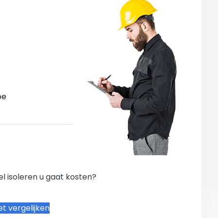
oe
l isoleren u gaat kosten?
t vergelijken