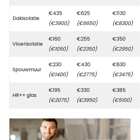
€435
€625
€1130
Dakisolatie
(€3900)
(€6650)
(€8300)
€160
€255
€350
Vloerisolatie
(€1050)
(€2350)
(€2950)
€230
€430
€830
Spouwmuur
(€1400)
(€2775)
(€3475)
€195
€330
€385
HR++ glas
(€2075)
(€3950)
(€5100)