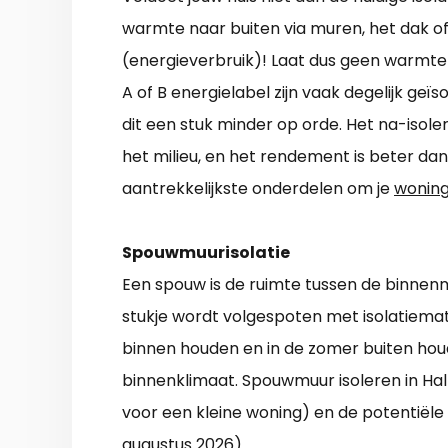
warmte naar buiten via muren, het dak of 
(energieverbruik)! Laat dus geen warmt
A of B energielabel zijn vaak degelijk geïs
dit een stuk minder op orde. Het na-isoler
het milieu, en het rendement is beter da
aantrekkelijkste onderdelen om je
woning 
Spouwmuurisolatie
Een spouw is de ruimte tussen de binnen
stukje wordt volgespoten met isolatiemat
binnen houden en in de zomer buiten h
binnenklimaat. Spouwmuur isoleren in Hal
voor een kleine woning) en de potentiële b
augustus 2026).