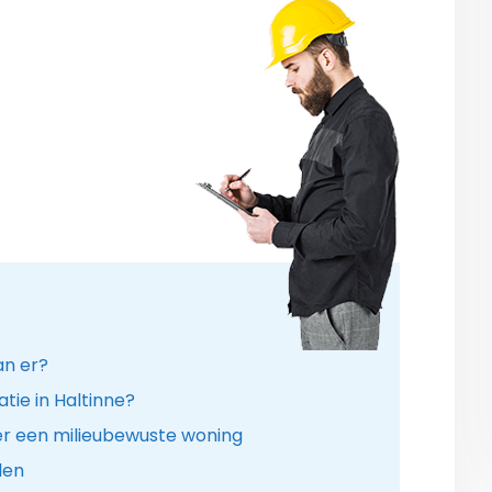
an er?
tie in Haltinne?
r een milieubewuste woning
len