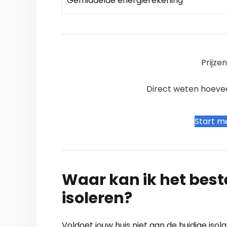
Gemiddelde energierekening
Prijze
Direct weten hoevee
Start me
Waar kan ik het bes
isoleren?
Voldoet jouw huis niet aan de huidige isola