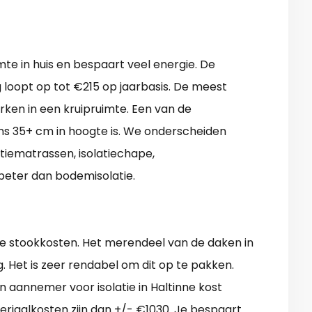
te in huis en bespaart veel energie. De
 loopt op tot €215 op jaarbasis. De meest
ken in een kruipruimte. Een van de
ns 35+ cm in hoogte is. We onderscheiden
latiematrassen, isolatiechape,
 beter dan bodemisolatie.
ke stookkosten. Het merendeel van de daken in
g. Het is zeer rendabel om dit op te pakken.
 aannemer voor isolatie in Haltinne kost
eriaalkosten zijn dan +/- €1030. Je bespaart