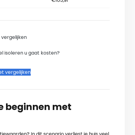
€165,91
n vergelijken
l isoleren u gaat kosten?
t vergelijken
te beginnen met
tiewaarden? In dit scenario verliest je huis veel