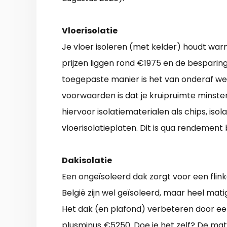
Vloerisolatie
Je vloer isoleren (met kelder) houdt warm
prijzen liggen rond €1975 en de besparing
toegepaste manier is het van onderaf wer
voorwaarden is dat je kruipruimte minste
hiervoor isolatiematerialen als chips, iso
vloerisolatieplaten. Dit is qua rendement
Dakisolatie
Een ongeïsoleerd dak zorgt voor een flin
België zijn wel geïsoleerd, maar heel mati
Het dak (en plafond) verbeteren door een
plusminus €5250. Doe je het zelf? De mat