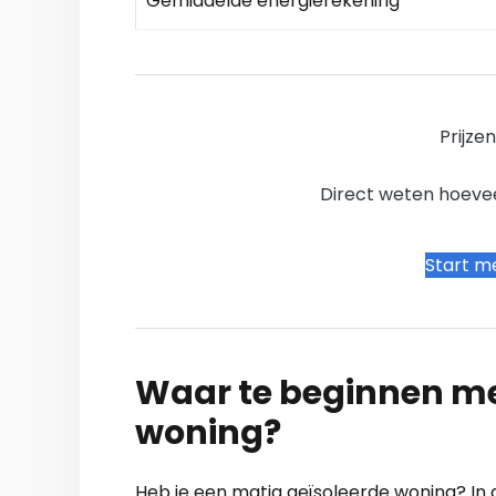
Gemiddelde energierekening
Prijze
Direct weten hoevee
Start me
Waar te beginnen me
woning?
Heb je een matig geïsoleerde woning? In 