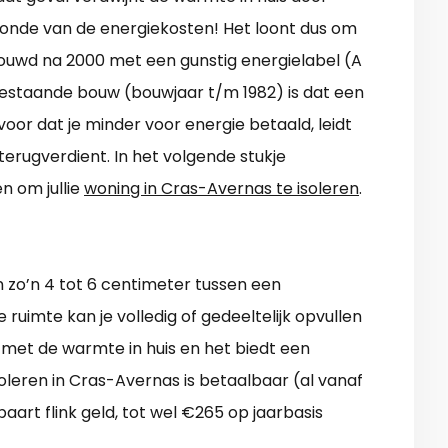
zonde van de energiekosten! Het loont dus om
bouwd na 2000 met een gunstig energielabel (A
 bestaande bouw (bouwjaar t/m 1982) is dat een
voor dat je minder voor energie betaald, leidt
terugverdient. In het volgende stukje
n om jullie
woning in Cras-Avernas te isoleren
.
 zo’n 4 tot 6 centimeter tussen een
uimte kan je volledig of gedeeltelijk opvullen
 met de warmte in huis en het biedt een
eren in Cras-Avernas is betaalbaar (al vanaf
aart flink geld, tot wel €265 op jaarbasis