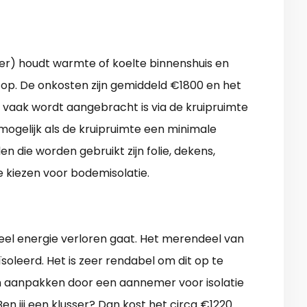
lder) houdt warmte of koelte binnenshuis en
op. De onkosten zijn gemiddeld €1800 en het
it vaak wordt aangebracht is via de kruipruimte
 mogelijk als de kruipruimte een minimale
n die worden gebruikt zijn folie, dekens,
te kiezen voor bodemisolatie.
eel energie verloren gaat. Het merendeel van
ïsoleerd. Het is zeer rendabel om dit op te
en aanpakken door een aannemer voor isolatie
n jij een klusser? Dan kost het circa €1220.