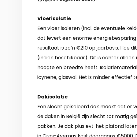
Vloerisolatie
Een vloer isoleren (incl. de eventuele ke
dat levert een enorme energiebesparing 
resultaat is zo’n €210 op jaarbasis. Hoe d
(indien beschikbaar). Dit is echter alleen
hoogte en breedte heeft. Isolatiemateriale
icynene, glaswol. Het is minder effectief 
Dakisolatie
Een slecht geïsoleerd dak maakt dat er v
de daken in België zijn slecht tot matig ge
pakken. Je dak plus evt. het plafond lat
in Cras-Avernas kost doorgaans €5000. Be