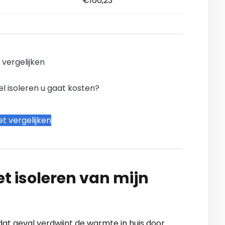
€166,23
n vergelijken
l isoleren u gaat kosten?
t vergelijken
t isoleren van mijn
dat geval verdwijnt de warmte in huis door