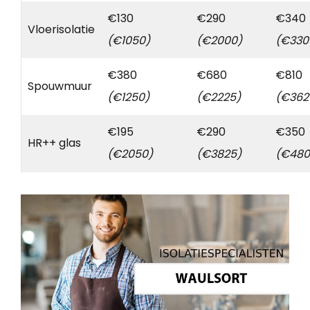
€130
€290
€340
Vloerisolatie
(€1050)
(€2000)
(€330
€380
€680
€810
Spouwmuur
(€1250)
(€2225)
(€362
€195
€290
€350
HR++ glas
(€2050)
(€3825)
(€480