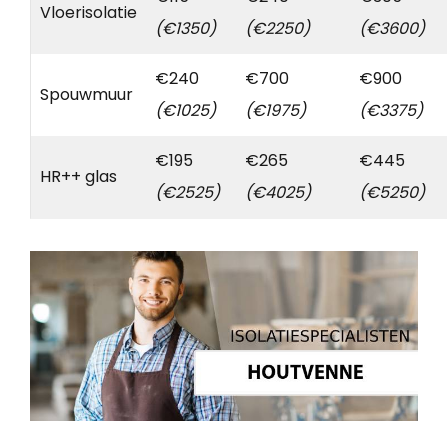
Vloerisolatie
(€1350)
(€2250)
(€3600)
€240
€700
€900
Spouwmuur
(€1025)
(€1975)
(€3375)
€195
€265
€445
HR++ glas
(€2525)
(€4025)
(€5250)