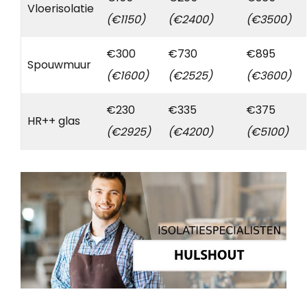
Vloerisolatie
(€1150)
(€2400)
(€3500)
€300
€730
€895
Spouwmuur
(€1600)
(€2525)
(€3600)
€230
€335
€375
HR++ glas
(€2925)
(€4200)
(€5100)