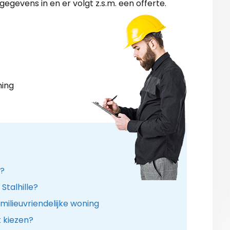
egevens in en er volgt z.s.m. een offerte.
ning
n?
 Stalhille?
milieuvriendelijke woning
k kiezen?