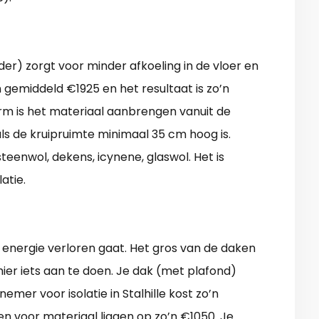
der) zorgt voor minder afkoeling in de vloer en
n gemiddeld €1925 en het resultaat is zo’n
orm is het materiaal aanbrengen vanuit de
 als de kruipruimte minimaal 35 cm hoog is.
steenwol, dekens, icynene, glaswol. Het is
atie.
l energie verloren gaat. Het gros van de daken
 hier iets aan te doen. Je dak (met plafond)
er voor isolatie in Stalhille kost zo’n
ten voor materiaal liggen op zo’n €1050. Je