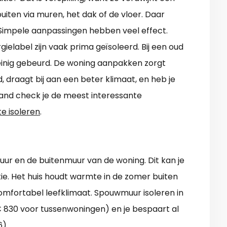
iten via muren, het dak of de vloer. Daar
impele aanpassingen hebben veel effect.
label zijn vaak prima geïsoleerd. Bij een oud
weinig gebeurd. De woning aanpakken zorgt
, draagt bij aan een beter klimaat, en heb je
aand check je de meest interessante
te isoleren
.
ur en de buitenmuur van de woning. Dit kan je
atie. Het huis houdt warmte in de zomer buiten
comfortabel leefklimaat. Spouwmuur isoleren in
n € 830 voor tussenwoningen) en je bespaart al
6).