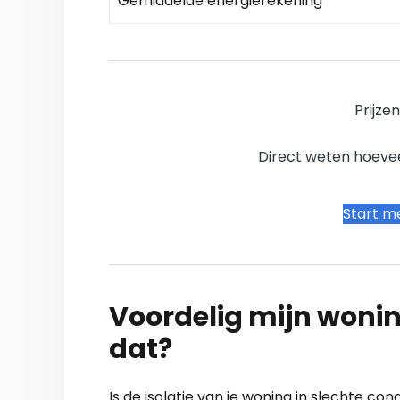
Gemiddelde energierekening
Prijze
Direct weten hoevee
Start me
Voordelig mijn wonin
dat?
Is de isolatie van je woning in slechte cond