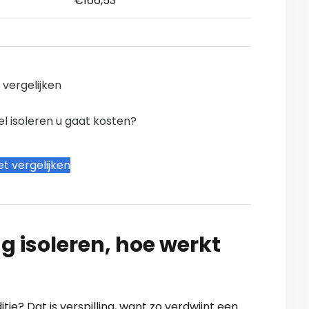
€166,53
n vergelijken
l isoleren u gaat kosten?
t vergelijken
g isoleren, hoe werkt
itie? Dat is verspilling, want zo verdwijnt een