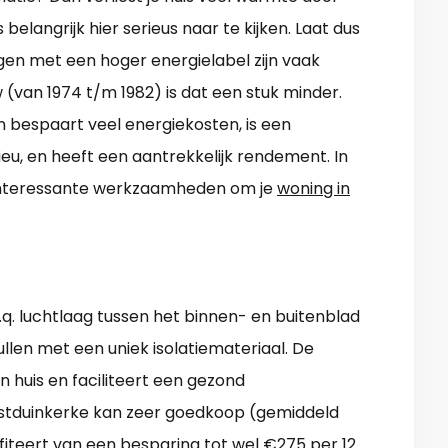
belangrijk hier serieus naar te kijken. Laat dus
n met een hoger energielabel zijn vaak
w (van 1974 t/m 1982) is dat een stuk minder.
 bespaart veel energiekosten, is een
eu, en heeft een aantrekkelijk rendement. In
t interessante werkzaamheden om je
woning in
q. luchtlaag tussen het binnen- en buitenblad
llen met een uniek isolatiemateriaal. De
 huis en faciliteert een gezond
ostduinkerke kan zeer goedkoop (gemiddeld
fiteert van een besparing tot wel €275 per 12