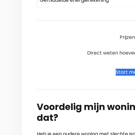
Gemiddelde energierekening
Prijze
Direct weten hoevee
Start me
Voordelig mijn wonin
dat?
Heb je een oudere woning met slechte isol