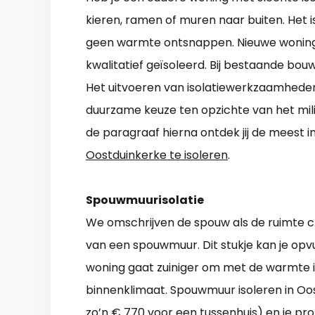
kieren, ramen of muren naar buiten. Het is 
geen warmte ontsnappen. Nieuwe woninge
kwalitatief geïsoleerd. Bij bestaande bou
Het uitvoeren van isolatiewerkzaamheden
duurzame keuze ten opzichte van het mili
de paragraaf hierna ontdek jij de mees
Oostduinkerke te isoleren
.
Spouwmuurisolatie
We omschrijven de spouw als de ruimte c.
van een spouwmuur. Dit stukje kan je opvu
woning gaat zuiniger om met de warmte in
binnenklimaat. Spouwmuur isoleren in O
zo’n € 770 voor een tussenhuis) en je pro