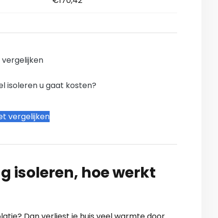
€170,42
n vergelijken
l isoleren u gaat kosten?
t vergelijken
g isoleren, hoe werkt
atie? Dan verliest je huis veel warmte door