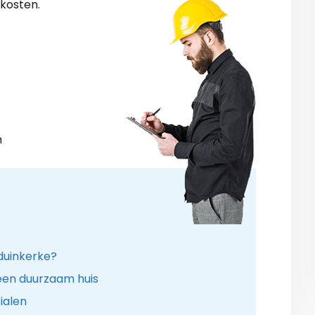
 kosten.
n
tduinkerke?
een duurzaam huis
ialen