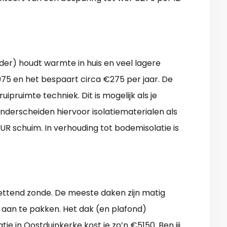
lder) houdt warmte in huis en veel lagere
975 en het bespaart circa €275 per jaar. De
pruimte techniek. Dit is mogelijk als je
nderscheiden hiervoor isolatiematerialen als
 PUR schuim. In verhouding tot bodemisolatie is
zettend zonde. De meeste daken zijn matig
t aan te pakken. Het dak (en plafond)
e in Oostduinkerke kost je zo’n €5150. Ben jij