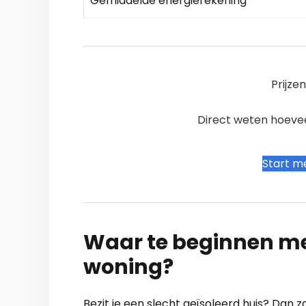
Gemiddelde energierekening
Prijze
Direct weten hoevee
Start me
Waar te beginnen me
woning?
Bezit je een slecht geïsoleerd huis? Dan