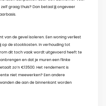
e zelf graag thuis? Dan betaal jij ongeveer
aarbasis.
t van de gevel isoleren. Een woning verliest
j op de stookkosten. In verhouding tot
om dit toch vaak wordt uitgevoerd heeft te
aanbrengen en dat je muren een flinke
 betaalt zo’n €13500. Het rendement is
eente niet meewerken? Een andere
etwanden die aan de binnenkant worden