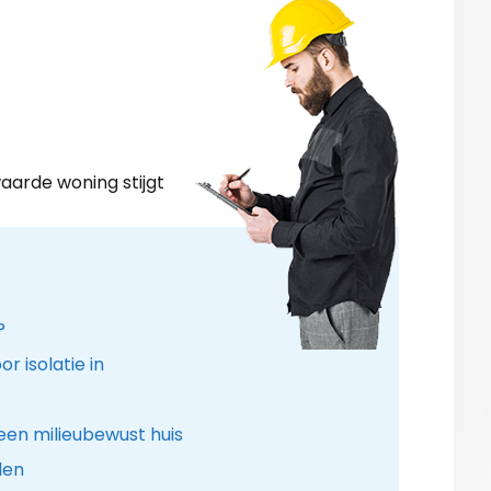
aarde woning stijgt
?
r isolatie in
een milieubewust huis
len