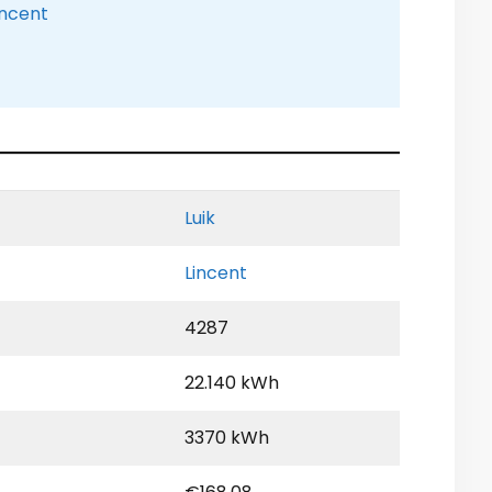
incent
Luik
Lincent
4287
22.140 kWh
3370 kWh