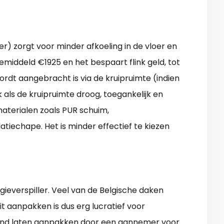
der) zorgt voor minder afkoeling in de vloer en
emiddeld €1925 en het bespaart flink geld, tot
ordt aangebracht is via de kruipruimte (indien
k als de kruipruimte droog, toegankelijk en
ematerialen zoals PUR schuim,
latiechape. Het is minder effectief te kiezen
ieverspiller. Veel van de Belgische daken
t aanpakken is dus erg lucratief voor
lafond laten aanpakken door een aannemer voor