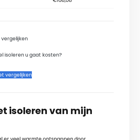
€168,08
n vergelijken
l isoleren u gaat kosten?
t vergelijken
t isoleren van mijn
 zal er veel warmte ontsnappen door