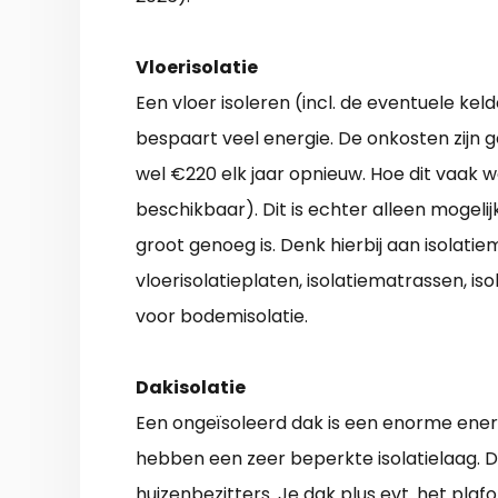
Vloerisolatie
Een vloer isoleren (incl. de eventuele kel
bespaart veel energie. De onkosten zijn g
wel €220 elk jaar opnieuw. Hoe dit vaak w
beschikbaar). Dit is echter alleen mogelij
groot genoeg is. Denk hierbij aan isolati
vloerisolatieplaten, isolatiematrassen, iso
voor bodemisolatie.
Dakisolatie
Een ongeïsoleerd dak is een enorme energ
hebben een zeer beperkte isolatielaag. Di
huizenbezitters. Je dak plus evt. het p