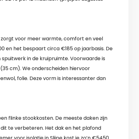
r) zorgt voor meer warmte, comfort en veel
00 en het bespaart circa €185 op jaarbasis. De
 spuitwerk in de kruipruimte. Voorwaarde is
s (35 cm). We onderscheiden hiervoor
eenwol, folie. Deze vorm is interessanter dan
 een flinke stookkosten. De meeste daken zijn
 dit te verbeteren. Het dak en het plafond
r voor isolatie in Slijpe kost je zo’n €5450.