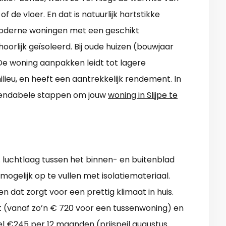
 de vloer. En dat is natuurlijk hartstikke
Moderne woningen met een geschikt
oorlijk geïsoleerd. Bij oude huizen (bouwjaar
 De woning aanpakken leidt tot lagere
ilieu, en heeft een aantrekkelijk rendement. In
 rendabele stappen om jouw
woning in Slijpe te
. luchtlaag tussen het binnen- en buitenblad
ogelijk op te vullen met isolatiemateriaal.
n dat zorgt voor een prettig klimaat in huis.
nt (vanaf zo’n € 720 voor een tussenwoning) en
el €245 per 12 maanden (prijspeil augustus