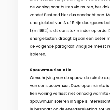
de woning naar buiten via muren, het dak of
zonde! Besteed hier dus aandacht aan. 
energielabel van A of B zijn doorgaans beh
t/m 1982) is dit een stuk minder op orde.
energielasten, draagt bij aan een beter m
de volgende paragraaf vind jij de meest
isoleren
.
Spouwmuurisolatie
Omschrijving van de spouw: de ruimte c.q
van een spouwmuur. Deze open ruimte is m
Een woning verliest niet onnodig warmte e
Spouwmuur isoleren in Slijpe is interessa
je bespaart op de energierekening, tot w