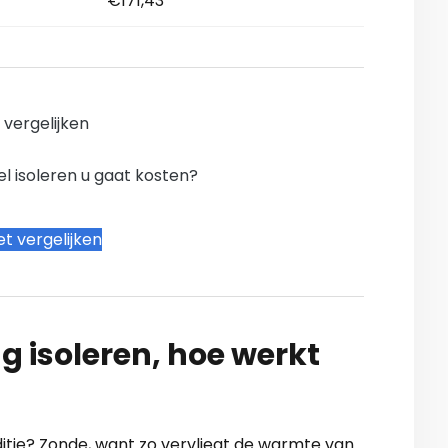
€171,43
n vergelijken
l isoleren u gaat kosten?
t vergelijken
g isoleren, hoe werkt
nditie? Zonde, want zo vervliegt de warmte van