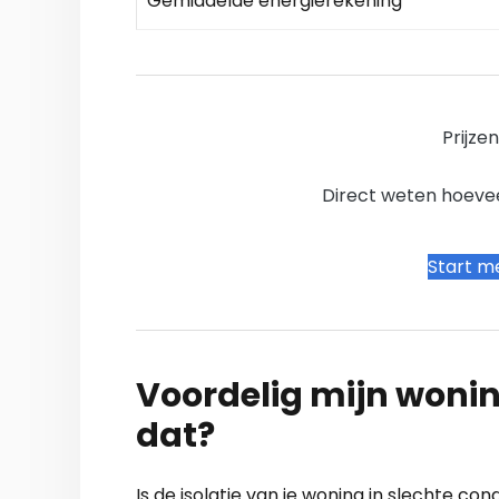
Gemiddelde energierekening
Prijze
Direct weten hoevee
Start me
Voordelig mijn wonin
dat?
Is de isolatie van je woning in slechte co