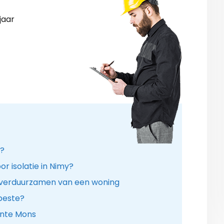
jaar
n?
r isolatie in Nimy?
t verduurzamen van een woning
 beste?
ente Mons