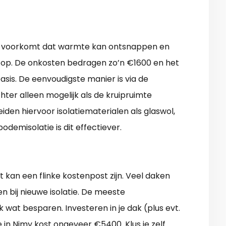
er) voorkomt dat warmte kan ontsnappen en
 op. De onkosten bedragen zo’n €1600 en het
asis. De eenvoudigste manier is via de
chter alleen mogelijk als de kruipruimte
den hiervoor isolatiematerialen als glaswol,
bodemisolatie is dit effectiever.
 kan een flinke kostenpost zijn. Veel daken
 bij nieuwe isolatie. De meeste
 wat besparen. Investeren in je dak (plus evt.
 in Nimy kost ongeveer €5400. Klus je zelf