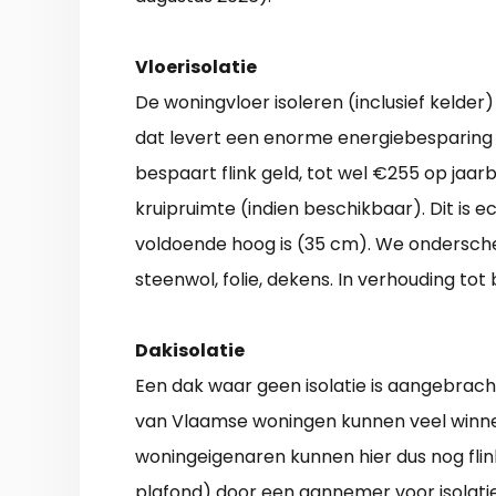
Vloerisolatie
De woningvloer isoleren (inclusief keld
dat levert een enorme energiebesparing
bespaart flink geld, tot wel €255 op jaarb
kruipruimte (indien beschikbaar). Dit is e
voldoende hoog is (35 cm). We onderschei
steenwol, folie, dekens. In verhouding tot 
Dakisolatie
Een dak waar geen isolatie is aangebracht
van Vlaamse woningen kunnen veel winnen
woningeigenaren kunnen hier dus nog flink
plafond) door een aannemer voor isolatie