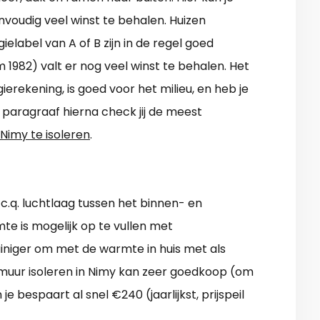
nvoudig veel winst te behalen. Huizen
label van A of B zijn in de regel goed
m 1982) valt er nog veel winst te behalen. Het
ierekening, is goed voor het milieu, en heb je
 paragraaf hierna check jij de meest
 Nimy te isoleren
.
.q. luchtlaag tussen het binnen- en
e is mogelijk op te vullen met
uiniger om met de warmte in huis met als
muur isoleren in Nimy kan zeer goedkoop (om
e bespaart al snel €240 (jaarlijkst, prijspeil