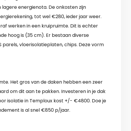
lagere energienota. De onkosten zijn
rgierekening, tot wel €280, ieder jaar weer.
af werken in een kruipruimte. Dit is echter
nde hoog is (35 cm). Er bestaan diverse
S parels, vloerisolatieplaten, chips. Deze vorm
armte. Het gros van de daken hebben een zeer
aard om dit aan te pakken. Investeren in je dak
or isolatie in Temploux kost +/- €4800. Doe je
ndement is al snel €850 p/jaar.