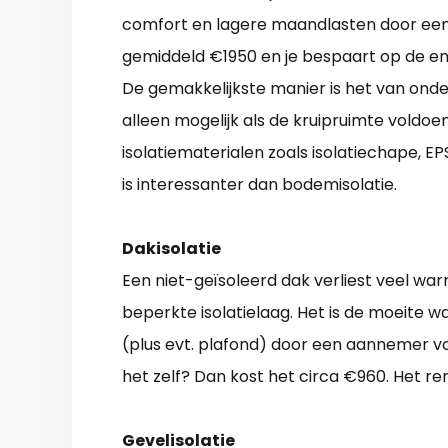
comfort en lagere maandlasten door een 
gemiddeld €1950 en je bespaart op de ene
De gemakkelijkste manier is het van onder
alleen mogelijk als de kruipruimte voldoe
isolatiematerialen zoals isolatiechape, EP
is interessanter dan bodemisolatie.
Dakisolatie
Een niet-geïsoleerd dak verliest veel w
beperkte isolatielaag. Het is de moeite w
(plus evt. plafond) door een aannemer vo
het zelf? Dan kost het circa €960. Het re
Gevelisolatie