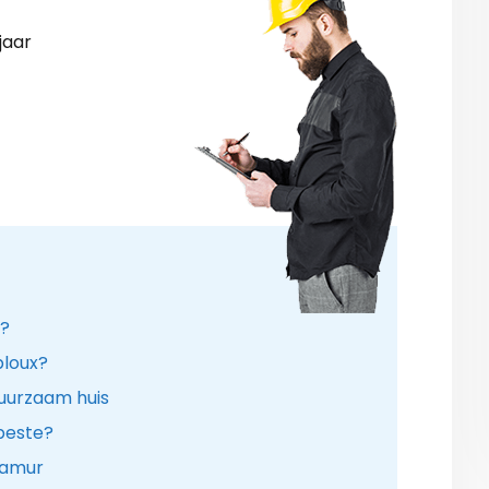
jaar
n?
ploux?
uurzaam huis
 beste?
Namur