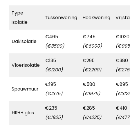
Type
Tussenwoning
Hoekwoning
Vrijst
isolatie
€465
€745
€1030
Dakisolatie
(€3500)
(€6000)
(€995
€135
€295
€380
Vloerisolatie
(€1200)
(€2200)
(€275
€195
€580
€895
Spouwmuur
(€1375)
(€1975)
(€312
€235
€285
€410
HR++ glas
(€1925)
(€4225)
(€477