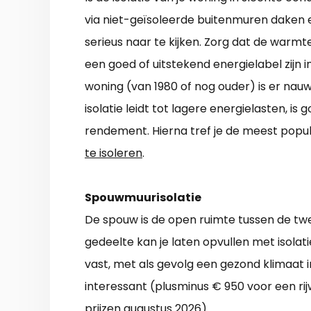
via niet-geïsoleerde buitenmuren daken en
serieus naar te kijken. Zorg dat de warmt
een goed of uitstekend energielabel zijn in
woning (van 1980 of nog ouder) is er nauw
isolatie leidt tot lagere energielasten, is
rendement. Hierna tref je de meest popul
te isoleren
.
Spouwmuurisolatie
De spouw is de open ruimte tussen de twe
gedeelte kan je laten opvullen met isola
vast, met als gevolg een gezond klimaat i
interessant (plusminus € 950 voor een rijw
prijzen augustus 2026).