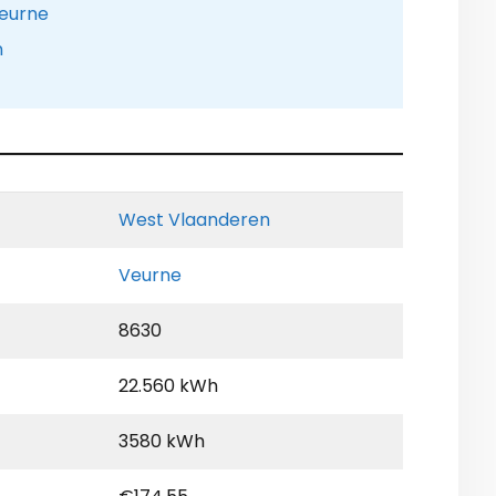
Veurne
n
West Vlaanderen
Veurne
8630
22.560 kWh
3580 kWh