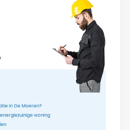
n
atie in De Moeren?
energiezuinige woning
len