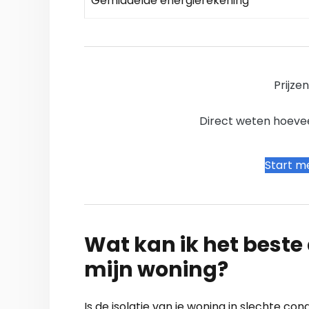
Gemiddelde energierekening
Prijze
Direct weten hoevee
Start me
Wat kan ik het beste a
mijn woning?
Is de isolatie van je woning in slechte c