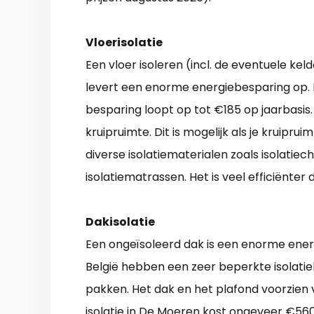
Vloerisolatie
Een vloer isoleren (incl. de eventuele k
levert een enorme energiebesparing op. 
besparing loopt op tot €185 op jaarbasis
kruipruimte. Dit is mogelijk als je kruipru
diverse isolatiematerialen zoals isolatiech
isolatiematrassen. Het is veel efficiënter
Dakisolatie
Een ongeïsoleerd dak is een enorme energ
België hebben een zeer beperkte isolatie
pakken. Het dak en het plafond voorzie
isolatie in De Moeren kost ongeveer €5600