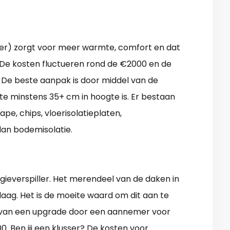
elder) zorgt voor meer warmte, comfort en dat
De kosten fluctueren rond de €2000 en de
. De beste aanpak is door middel van de
imte minstens 35+ cm in hoogte is. Er bestaan
ape, chips, vloerisolatieplaten,
 dan bodemisolatie.
ieverspiller. Het merendeel van de daken in
laag. Het is de moeite waard om dit aan te
n van een upgrade door een aannemer voor
. Ben jij een klusser? De kosten voor