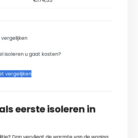
€174,55
n vergelijken
l isoleren u gaat kosten?
t vergelijken
ls eerste isoleren in
onditie? Dan vervliegt de warmte van de woning