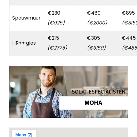
€230
€480
€895
Spouwmuur
(€925)
(€2000)
(€315
€215
€305
€445
HR++ glas
(€2775)
(€3150)
(€485