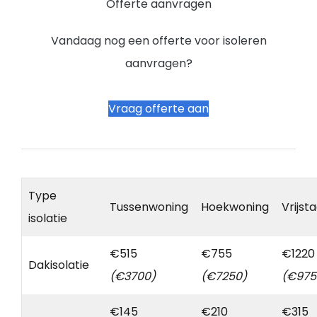
Offerte aanvragen
Vandaag nog een offerte voor isoleren
aanvragen?
Vraag offerte aan
Type
Tussenwoning
Hoekwoning
Vrijst
isolatie
€515
€755
€1220
Dakisolatie
(€3700)
(€7250)
(€975
€145
€210
€315