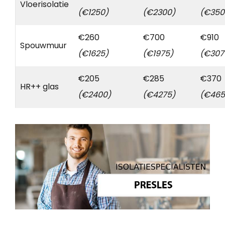
Vloerisolatie
(€1250)
(€2300)
(€350
€260
€700
€910
Spouwmuur
(€1625)
(€1975)
(€307
€205
€285
€370
HR++ glas
(€2400)
(€4275)
(€465