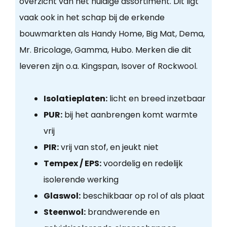
overzicht van het huidige assortiment. Dit ligt
vaak ook in het schap bij de erkende
bouwmarkten als Handy Home, Big Mat, Dema,
Mr. Bricolage, Gamma, Hubo. Merken die dit
leveren zijn o.a. Kingspan, Isover of Rockwool.
Isolatieplaten:
licht en breed inzetbaar
PUR:
bij het aanbrengen komt warmte
vrij
PIR:
vrij van stof, en jeukt niet
Tempex / EPS:
voordelig en redelijk
isolerende werking
Glaswol:
beschikbaar op rol of als plaat
Steenwol:
brandwerende en