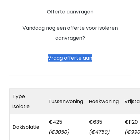
Offerte aanvragen
Vandaag nog een offerte voor isoleren
aanvragen?
Vraag offerte aan
Type
Tussenwoning
Hoekwoning
Vrijst
isolatie
€425
€635
€1120
Dakisolatie
(€3050)
(€4750)
(€990