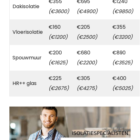
€355
€695
€1240
Dakisolatie
(€3600)
(€4900)
(€9850)
€160
€205
€355
Vloerisolatie
(€1200)
(€2500)
(€3200)
€200
€680
€890
Spouwmuur
(€1625)
(€2200)
(€3525)
€225
€305
€400
HR++ glas
(€2675)
(€4275)
(€5025)