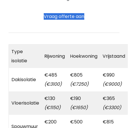
Vraag offerte aan
Type
Rijwoning
Hoekwoning
Vrijstaand
isolatie
€485
€805
€990
Dakisolatie
(€3100)
(€7250)
(€9000)
€130
€190
€365
Vloerisolatie
(€1150)
(€1650)
(€3300)
€200
€500
€815
Spouwmuur