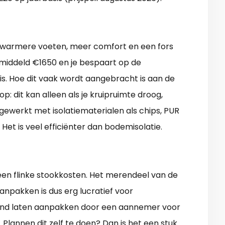
or warmere voeten, meer comfort en een fors
emiddeld €1650 en je bespaart op de
is. Hoe dit vaak wordt aangebracht is aan de
p: dit kan alleen als je kruipruimte droog,
 gewerkt met isolatiematerialen als chips, PUR
 Het is veel efficiënter dan bodemisolatie.
 een flinke stookkosten. Het merendeel van de
aanpakken is dus erg lucratief voor
lafond laten aanpakken door een aannemer voor
 Plannen dit zelf te doen? Dan is het een stuk