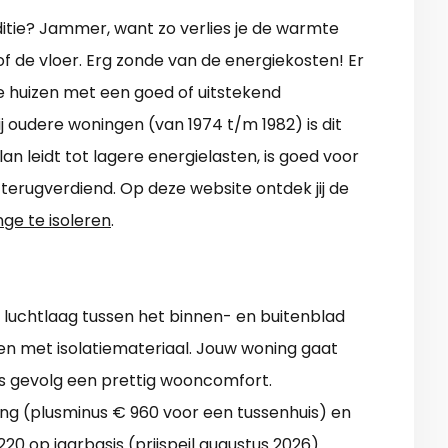
nditie? Jammer, want zo verlies je de warmte
of de vloer. Erg zonde van de energiekosten! Er
we huizen met een goed of uitstekend
ij oudere woningen (van 1974 t/m 1982) is dit
an leidt tot lagere energielasten, is goed voor
 terugverdiend. Op deze website ontdek jij de
nge te isoleren
.
 luchtlaag tussen het binnen- en buitenblad
n met isolatiemateriaal. Jouw woning gaat
ls gevolg een prettig wooncomfort.
ing (plusminus € 960 voor een tussenhuis) en
20 op jaarbasis (prijspeil augustus 2026).