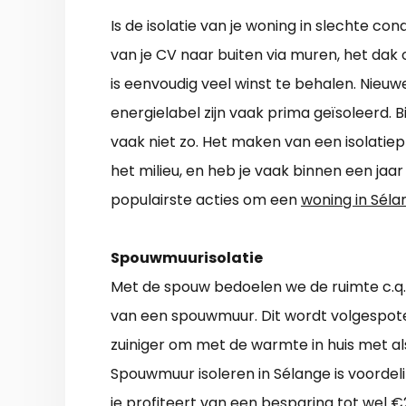
Is de isolatie van je woning in slechte co
van je CV naar buiten via muren, het dak 
is eenvoudig veel winst te behalen. Nieu
energielabel zijn vaak prima geïsoleerd. B
vaak niet zo. Het maken van een isolatiepl
het milieu, en heb je vaak binnen een jaar
populairste acties om een
woning in Séla
Spouwmuurisolatie
Met de spouw bedoelen we de ruimte c.q.
van een spouwmuur. Dit wordt volgespote
zuiniger om met de warmte in huis met a
Spouwmuur isoleren in Sélange is voordel
je profiteert van een besparing tot wel €2