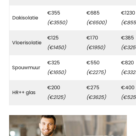
€355
€685
€1230
Dakisolatie
(€3550)
(€6500)
(€855
€125
€170
€385
Vloerisolatie
(€1450)
(€1950)
(€325
€325
€550
€820
Spouwmuur
(€1650)
(€2275)
(€332
€200
€275
€400
HR++ glas
(€2125)
(€3625)
(€525