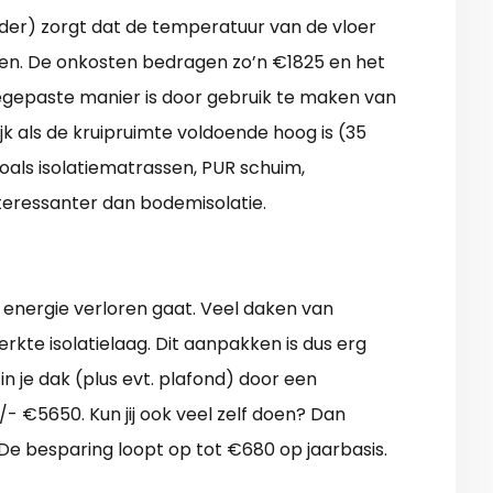
elder) zorgt dat de temperatuur van de vloer
sten. De onkosten bedragen zo’n €1825 en het
egepaste manier is door gebruik te maken van
ijk als de kruipruimte voldoende hoog is (35
zoals isolatiematrassen, PUR schuim,
interessanter dan bodemisolatie.
l energie verloren gaat. Veel daken van
te isolatielaag. Dit aanpakken is dus erg
in je dak (plus evt. plafond) door een
/- €5650. Kun jij ook veel zelf doen? Dan
 De besparing loopt op tot €680 op jaarbasis.