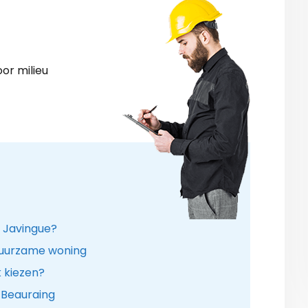
or milieu
n Javingue?
duurzame woning
k kiezen?
 Beauraing