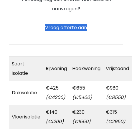
aanvragen?
Vraag offerte aan
Soort
Rijwoning
Hoekwoning
Vrijstaand
isolatie
€425
€655
€980
Dakisolatie
(€4200)
(€5400)
(€8550)
€140
€230
€315
Vloerisolatie
(€1200)
(€1550)
(€2950)