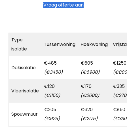
Vraag offerte aan
Type
Tussenwoning
Hoekwoning
Vrijst
isolatie
€485
€605
€1250
Dakisolatie
(€3450)
(€6900)
(€800
€120
€170
€335
Vloerisolatie
(€1150)
(€2600)
(€270
€205
€620
€850
Spouwmuur
(€925)
(€2175)
(€330