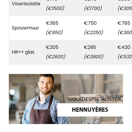
Vloerisolatie
(€1500)
(€1700)
(€305
€365
€750
€785
Spouwmuur
(€950)
(€2250)
(€360
€205
€295
€420
HR++ glas
(€2600)
(€3900)
(€532