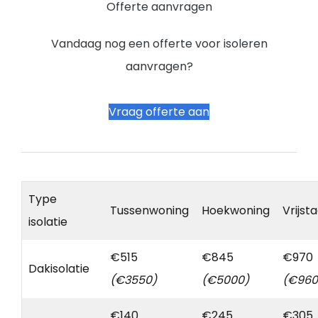
Offerte aanvragen
Vandaag nog een offerte voor isoleren
aanvragen?
Vraag offerte aan
Type
Tussenwoning
Hoekwoning
Vrijst
isolatie
€515
€845
€970
Dakisolatie
(€3550)
(€5000)
(€960
€140
€245
€305