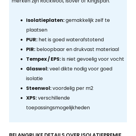
merken zijn Rockwool, Isover of Kingspan.
Isolatieplaten:
gemakkelijk zelf te
plaatsen
PUR:
het is goed waterafstotend
PIR:
beloopbaar en drukvast materiaal
Tempex / EPS:
is niet gevoelig voor vocht
Glaswol:
veel dikte nodig voor goed
isolatie
Steenwol:
voordelig per m2
XPS:
verschillende
toepassingsmogelijkheden
BELANGRIJKE DETAILS OVER ISOLATIEPREMIE