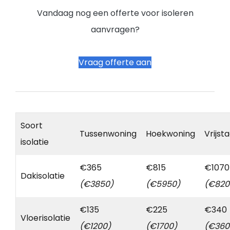
Vandaag nog een offerte voor isoleren
aanvragen?
Vraag offerte aan
Soort
Tussenwoning
Hoekwoning
Vrijst
isolatie
€365
€815
€1070
Dakisolatie
(€3850)
(€5950)
(€820
€135
€225
€340
Vloerisolatie
(€1200)
(€1700)
(€360