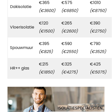
€365
€575
€1010
Dakisolatie
(€3600)
(€6850)
(€8750)
€120
€265
€390
Vloerisolatie
(€1500)
(€2600)
(€2750)
€395
€590
€790
Spouwmuur
(€825)
(€2550)
(€3525)
€215
€325
€425
HR++ glas
(€1850)
(€4275)
(€5075)